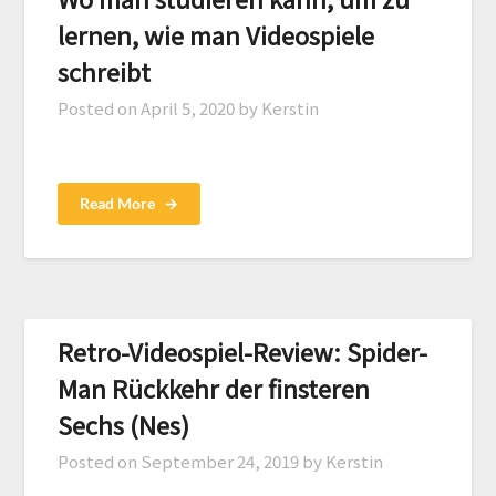
lernen, wie man Videospiele
schreibt
Posted on
April 5, 2020
by Kerstin
Read More
→
Retro-Videospiel-Review: Spider-
Man Rückkehr der finsteren
Sechs (Nes)
Posted on
September 24, 2019
by Kerstin