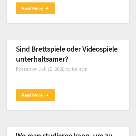
Read More
→
Sind Brettspiele oder Videospiele
unterhaltsamer?
Posted on
Juli 15, 2020
by Kerstin
Read More
→
Wo man studieren kann, um zu