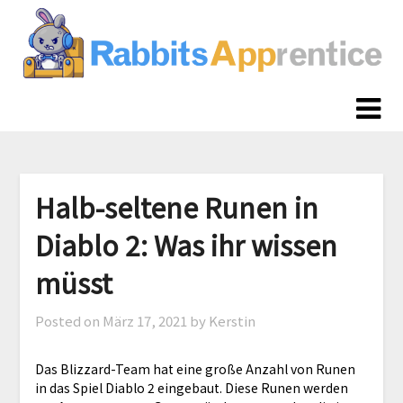
Skip
to
content
Halb-seltene Runen in
Diablo 2: Was ihr wissen
müsst
Posted on
März 17, 2021
by Kerstin
Das Blizzard-Team hat eine große Anzahl von Runen
in das Spiel Diablo 2 eingebaut. Diese Runen werden